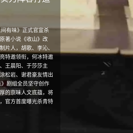
生。《人间有
阵容，胡歌领衔
黄金档开播，胡
局 以女性自我
今日上线！任贤
黄金档，悔意爱
三十年激荡
《人间有味》正式官宣杀
能探案模式
姻
救
原著小说《收山》改
制片人，胡歌、李沁、
开并发布剧集片单。胡
人间有味》（原剧名：
品，蔡艺侬担任总制片
民影音联合出品，王小
任总监制及编剧，国际
亮特邀领衔，何冰特邀
精彩亮相。 该剧发布
领导、昌平区区委宣传
，林玉芬、梁胜权担任
，徐子沅担任编剧，陈
、蔡艺侬、周恩担任总
任贤齐、陈瑶领衔主演
、王晨阳、于莎莎主
浓厚，以烟火、美食、
于勇敢、总制片人蔡艺
儿领衔主演的都市情感
胡冰卿、翟子路、贺
（特别主演）、马吟吟
）16:00在优酷“超级
涂松岩、谢君豪友情出
气的剧集基调。同步释
、杨烁、何冰、刘佩
金档，更成为2022年
《锦囊妙录》，1月14
》即将于今晚迎来大结
，一场正与邪的殊死搏
味》剧组全员坚守创作
人物的性格特质、人物
于莎莎、霍青、李奎等
蝉联六网第一。
档首播，优酷全网独播。
厚的京味人文底蕴，将
，官方首度曝光杀青特