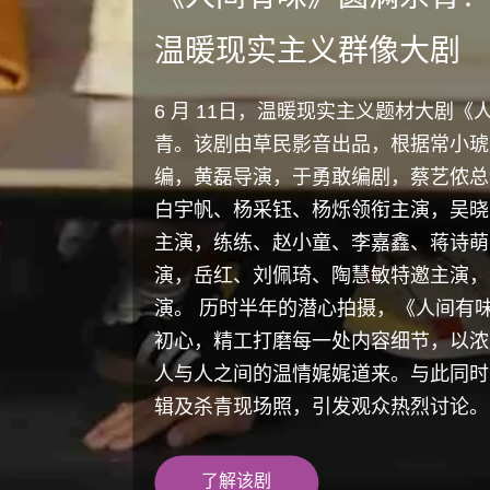
温暖现实主义群像大剧
烟火抚人心，百味见人
《人间有味》开机官宣
《锦囊妙录》今晚央八
《妻子的选择》今晚大结
“7月最烈”影片《烈探》
《完美伴侣》收视领跑
味》首支预告温情上线
众演员于方寸灶台见证
6 月 11日，温暖现实主义题材大剧
冰卿翟子路组队开启高
成长为主线直面问题婚
齐陈瑶上演绝地生死营
意共鸣婚姻交响
青。该剧由草民影音出品，根据常小琥
编，黄磊导演，于勇敢编剧，蔡艺侬总
5月28日，2026芒果春夏生长大会召
12月16日，草民影音出品的电视剧《
由中央电视台、优酷、草民影音联合出
由芒果TV、湖南卫视、芒果超媒、草
由香港新锐导演陈大利执导，邓力奇担
白宇帆、杨采钰、杨烁领衔主演，吴晓
歌、李沁等主演的电视剧《人间有味》
《收山》）在北京开机，北京市广电局
由草民影音出品，蔡艺侬担任总制片人
人，顾其铭担任总导演，郭锋担任导演
枪担任总编剧，阚家伟担任导演，唐藩
顶级动作指导谷垣健治担任动作导演，
主演，练练、赵小童、李嘉鑫、蒋诗萌
首支预告，整体风格温情治愈、氛围感
部领导出席开机仪式，导演黄磊、编剧
导演，高圆圆、张鲁一、王耀庆、王真
静担任制作总监，贾文凤担任制片人，
制片人，孙莉、袁文康、张瑶、王真儿
的警匪动作电影《烈探》，今日（7月8日
演，岳红、刘佩琦、陶慧敏特邀主演，
初心与成长，奠定温暖写实、兼具烟火
侬，以及胡歌、李沁、白宇帆、杨采钰
剧《完美伴侣》收视一路强势领跑卫视黄
鹏、丁笑滢领衔主演的古装悬疑探案剧
主演的女性现实题材剧集《妻子的选择
首映”热血上线。孤胆警探，跨境救子
演。 历时半年的潜心拍摄，《人间有
放的一组极具质感的角色剧照，将剧中
琦、练练、王晨阳、赵小童、李嘉鑫、
卫视首部单日平均收视破1剧集，收视
日（今晚）19：30登CCTV-8黄金
局。
斗即将震撼来袭！
初心，精工打磨每一处内容细节，以浓
关系与故事张力悄然铺展。
一众主创亮相开机仪式。
人与人之间的温情娓娓道来。与此同时
了解该剧
了解该剧
了解该剧
了解该剧
辑及杀青现场照，引发观众热烈讨论。
了解该剧
了解该剧
了解该剧