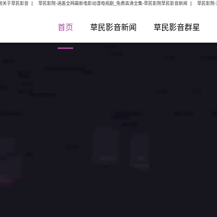
院关于草民影音
|
草民影院-涵盖全网最新电影动漫电视剧_免费高清全集-草民影院草民影音新闻
|
草民影院
首页
草民影音新闻
草民影音群星