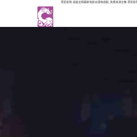
草民影院-涵盖全网最新电影动漫电视剧_免费高清全集-草民影